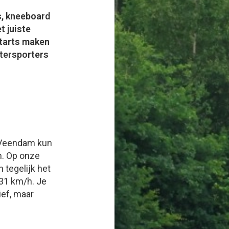
’s, kneeboard
t juiste
starts maken
tersporters
n Veendam kun
. O
p onze
tegelijk het
 31 km/h. Je
ief, maar