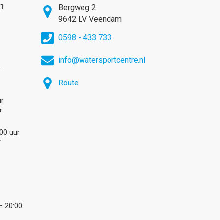
31
Bergweg 2
9642 LV Veendam
0598 - 433 733
info@watersportcentre.nl
r
Route
ur
r
:00 uur
r
– 20:00