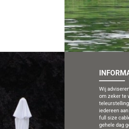
INFORMA
Wij advisere
om zeker te w
teleurstelli
iedereen aan
full size cab
gehele dag ge