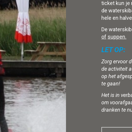
ticket kun je
de waterskiba
hele en halve
De waterskib
of
suppen.
LET OP:
Zorg ervoor d
de activiteit
op het afgesp
te gaan!
Het is in ver
om voorafgaan
dranken te nut