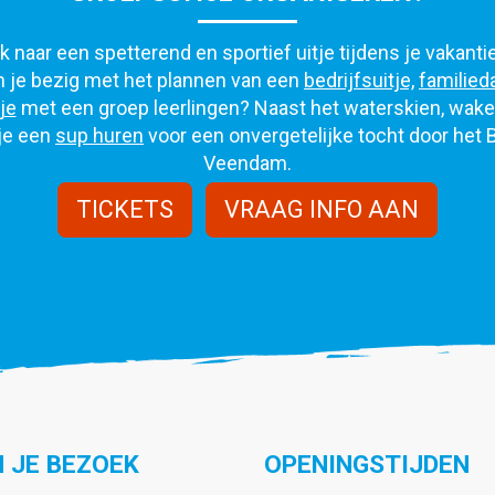
 naar een spetterend en sportief uitje tijdens je vakanti
 je bezig met het plannen van een
bedrijfsuitje,
familied
je
met een groep leerlingen? Naast het waterskien, wak
je een
sup huren
voor een onvergetelijke tocht door het 
Veendam.
TICKETS
VRAAG INFO AAN
 JE BEZOEK
OPENINGSTIJDEN