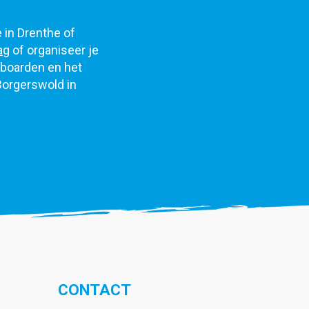
e in Drenthe of
ag
of organiseer je
eboarden en het
Borgerswold in
CONTACT