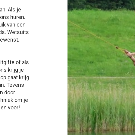
an. Als je
 ons huren.
ruik van een
ds. Wetsuits
gewenst.
tgifte of als
ns krijg je
op gaat krijg
an. Tevens
n door
chniek om je
een voor!