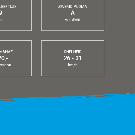
LEEFTIJD
ZWEMDIPLOMA
9
A
aar
verplicht
 VANAF
SNELHEID
20,-
26 - 31
ersoon
km/h