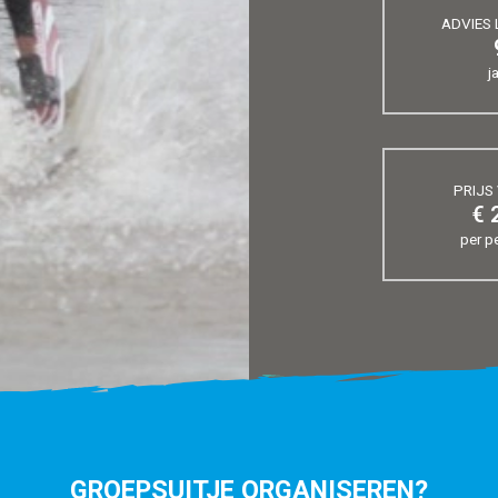
ADVIES 
j
PRIJS
€ 
per p
GROEPSUITJE ORGANISEREN?