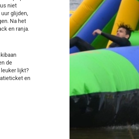
us niet
uur glijden,
gen. Na het
ck en ranja.
skibaan
en de
leuker lijkt?
atieticket en