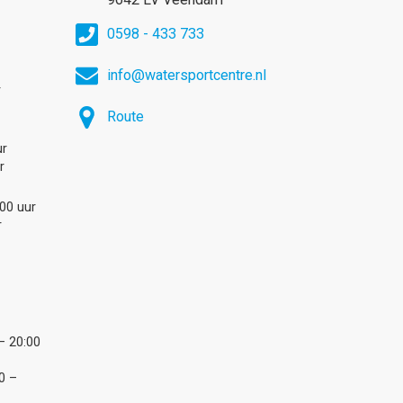
0598 - 433 733
info@watersportcentre.nl
r
Route
ur
r
:00 uur
r
– 20:00
0 –