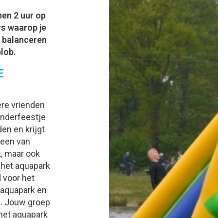
nen 2 uur op
rs waarop je
, balanceren
lob.
E
ere vrienden
inderfeestje
en en krijgt
 een van
, maar ook
r het aquapark
d voor het
 aquapark en
n. Jouw groep
 het aquapark