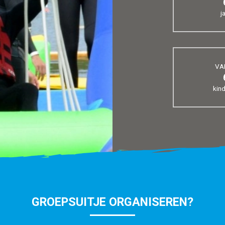
j
VA
kin
GROEPSUITJE ORGANISEREN?