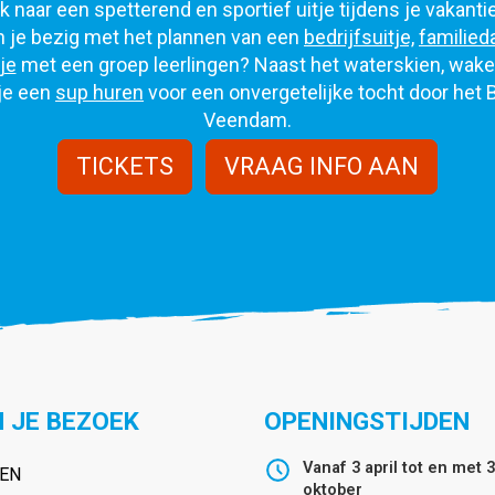
 naar een spetterend en sportief uitje tijdens je vakanti
 je bezig met het plannen van een
bedrijfsuitje,
familied
je
met een groep leerlingen? Naast het waterskien, wak
je een
sup huren
voor een onvergetelijke tocht door het 
Veendam.
TICKETS
VRAAG INFO AAN
 JE BEZOEK
OPENINGSTIJDEN
Vanaf 3 april tot en met 
VEN
oktober