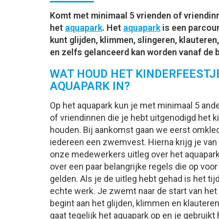
Komt met minimaal 5 vrienden of vriendin
het
aquapark
.
Het
aquapark
is een parcou
kunt glijden, klimmen, slingeren, klauteren
en zelfs gelanceerd kan worden vanaf de b
WAT HOUD HET KINDERFEESTJ
AQUAPARK IN?
Op het aquapark kun je met minimaal 5 and
of vriendinnen die je hebt uitgenodigd het k
houden. Bij aankomst gaan we eerst omkled
iedereen een zwemvest. Hierna krijg je van
onze medewerkers uitleg over het aquapark
over een paar belangrijke regels die op voo
gelden. Als je de uitleg hebt gehad is het tij
echte werk. Je zwemt naar de start van het
begint aan het glijden, klimmen en klautere
gaat tegelijk het aquapark op en je
gebruikt