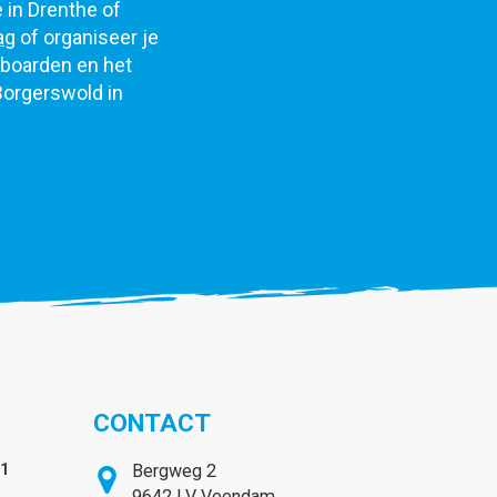
e in Drenthe of
ag
of organiseer je
eboarden en het
Borgerswold in
CONTACT
31
Bergweg 2
9642 LV Veendam