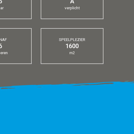
6
A
aar
verplicht
NAF
SPEELPLEZIER
6
1600
deren
m2