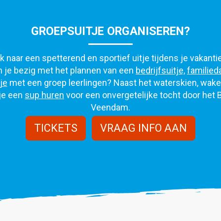
GROEPSUITJE ORGANISEREN?
 naar een spetterend en sportief uitje tijdens je vakanti
 je bezig met het plannen van een
bedrijfsuitje,
familied
je
met een groep leerlingen? Naast het waterskien, wak
je een
sup huren
voor een onvergetelijke tocht door het 
Veendam.
TICKETS
VRAAG INFO AAN