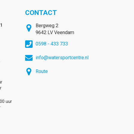
CONTACT
31
Bergweg 2
9642 LV Veendam
0598 - 433 733
info@watersportcentre.nl
r
Route
ur
r
:00 uur
r