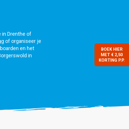
e in Drenthe of
ag
of organiseer je
eboarden en het
BOEK HIER
MET € 2,50
Borgerswold in
KORTING P.P.