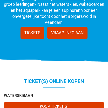
groep leerlingen? Naast het waterskien, wakeboarden
en het aquapark kan je een
sup huren
voor een
onvergetelijke tocht door het Borgerswold in
Veendam.
TICKETS
VRAAG INFO AAN
TICKET(S) ONLINE KOPEN
WATERSKIBAAN
KOOP TICKET(S)