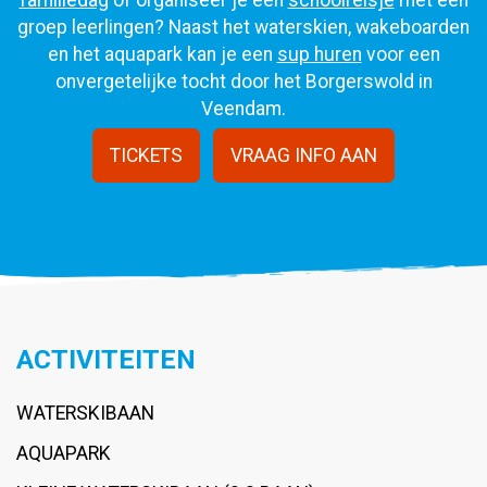
familiedag
of organiseer je een
schoolreisje
met een
groep leerlingen? Naast het waterskien, wakeboarden
en het aquapark kan je een
sup huren
voor een
onvergetelijke tocht door het Borgerswold in
Veendam.
TICKETS
VRAAG INFO AAN
ACTIVITEITEN
WATERSKIBAAN
AQUAPARK