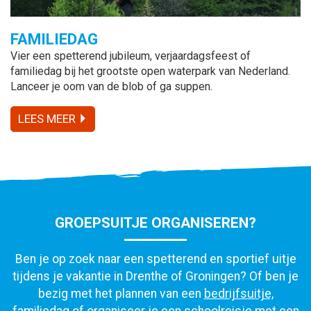
FAMILIEDAG
Vier een spetterend jubileum, verjaardagsfeest of
familiedag bij het grootste open waterpark van Nederland.
Lanceer je oom van de blob of ga suppen.
LEES MEER
GROEPSUITJE ORGANISEREN?
Ben je op zoek naar een spetterend en sportief uitje
tijdens je vakantie in Drenthe of Groningen? Of ben je
bezig met het plannen van een
bedrijfsuitje,