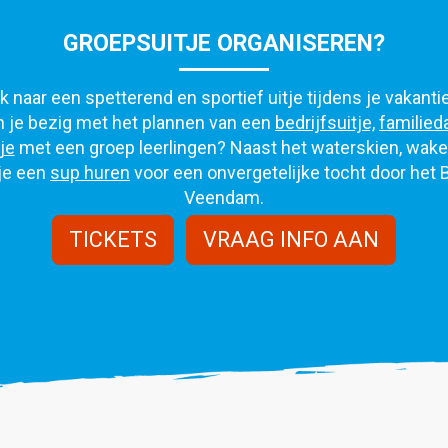
GROEPSUITJE ORGANISEREN?
 naar een spetterend en sportief uitje tijdens je vakanti
 je bezig met het plannen van een
bedrijfsuitje,
familied
je
met een groep leerlingen? Naast het waterskien, wak
je een
sup huren
voor een onvergetelijke tocht door het 
Veendam.
TICKETS
VRAAG INFO AAN