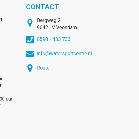
CONTACT
31
Bergweg 2
9642 LV Veendam
0598 - 433 733
info@watersportcentre.nl
r
Route
ur
r
:00 uur
r