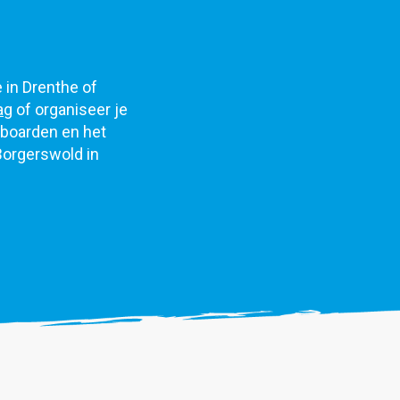
e in Drenthe of
ag
of organiseer je
eboarden en het
Borgerswold in