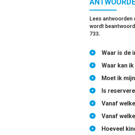
ANTWOORDE
Lees antwoorden op
wordt beantwoord?
733.
Waar is de 
Waar kan ik
Volg het we
parkeerplaat
Moet ik mijn
Parkeren kan
het welkoms
Is reservere
Nee, de QR-c
gemeente Ve
smartphone o
Vanaf welke
We raden aan
mooi weer zi
Vanaf welke
We raden een
verplicht.
Hoeveel kin
Vanaf 6 jaar