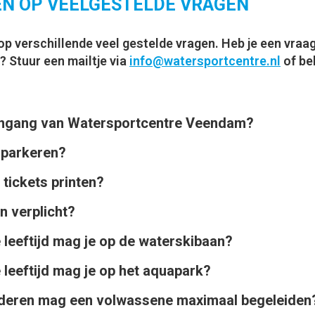
N OP VEELGESTELDE VRAGEN
 verschillende veel gestelde vragen. Heb je een vraag 
 Stuur een mailtje via
info@watersportcentre.nl
of bel
ingang van Watersportcentre Veendam?
 parkeren?
lkomstbord vanaf de rotonde de parkeerplaats op. 
s is het ca 100m lopen naar de ingang van ons terra
 tickets printen?
 op de parkeerplaats dicht bij ons Watersportcentr
tbord vanaf de rotonde. Het is een openbare parke
n verplicht?
ode van de tickets moeten wel duidelijk zichtbaar
endam. Parkeren is gratis.
f tablet af te scannen zijn.
 leeftijd mag je op de waterskibaan?
 om van te voren te reserveren om teleurstelling 
jn tickets snel uitverkocht.
 leeftijd mag je op het aquapark?
 adviesleeftijd aan vanaf 9 jaar. Minimaal zwemdip
deren mag een volwassene maximaal begeleiden
 mag je onder begeleiding van een volwassene op h