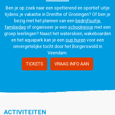
Ben je op zoek naar een spetterend en sportief uitje
tijdens je vakantie in Drenthe of Groningen? Of ben je
bezig met het plannen van een
bedrijfsuitje,
familiedag
of organiseer je een
schoolreisje
met een
groep leerlingen? Naast het waterskien, wakeboarden
en het aquapark kan je een
sup huren
voor een
onvergetelijke tocht door het Borgerswold in
Veendam.
TICKETS
VRAAG INFO AAN
ACTIVITEITEN